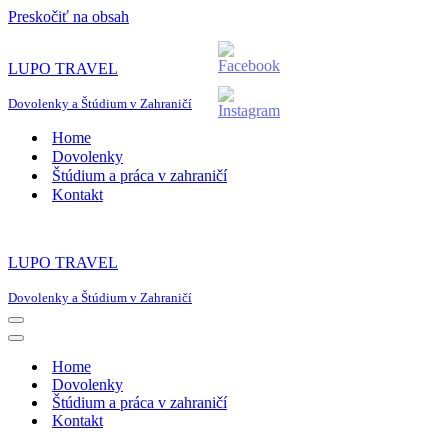
Preskočiť na obsah
LUPO TRAVEL
Dovolenky a Štúdium v Zahraničí
Home
Dovolenky
Štúdium a práca v zahraničí
Kontakt
LUPO TRAVEL
Dovolenky a Štúdium v Zahraničí
Menu
navigácie
Menu
navigácie
Home
Dovolenky
Štúdium a práca v zahraničí
Kontakt