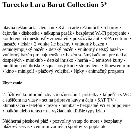
Turecko Lara Barut Collection 5*
hlavná reštaurácia s terasou • 8 à la carte reštaurácií • 5 barov •
čajovňa • diskotéka • nákupná pasáž • bezplatné Wi-Fi pripojenie •
konferenčná miestnosť • zmenáreň • požičovňa áut • SPA centrum •
masáže • lekár • 2 vonkajšie bazény • vnútorný bazén •
semiolympijský bazén • detský bazén • vnútorný detský bazén •
vnútorný bazén pre najmenších • bazén so šmýkačkami pre deti aj
dospelých • miniklub • detské ihrisko • herňa • 3 tenisové kurty •
multifunkčné ihrisko • squashový kurt • stolný tenis • fitnescentrum
• kino • minigolf • plážový volejbal • šípky • animačný program
Ubytovanie
2-lôžkové komfortné izby s možnosťou 1 prístelky • kúpeľňa s WC
a sušičom na vlasy • set na prípravu kávy a čaju • SAT TV •
klimatizácia • telefón • trezor • minibar • bezplatné Wi-Fi pripojenie
• balkón alebo terasa • na vyžiadanie ďalšie typy izieb
Nádherná piesková pláž • pozvoľný vstup do mora • bezplatný
plážový servis • centrum vodných športov za poplatok