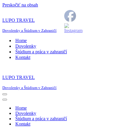
Preskočiť na obsah
LUPO TRAVEL
Dovolenky a Štúdium v Zahraničí
Home
Dovolenky
Štúdium a práca v zahraničí
Kontakt
LUPO TRAVEL
Dovolenky a Štúdium v Zahraničí
Menu
navigácie
Menu
navigácie
Home
Dovolenky
Štúdium a práca v zahraničí
Kontakt