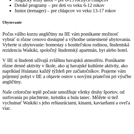
Detské programy – pre deti vo veku 6-12 rokov
Junior (teenager) – pre chlapcov vo veku 13-17 rokov
Ubytovanie
Počas vášho kurzu angličtiny na IIE vám ponúkame možnosť
vybrať si rôzne cenovo dostupné a výhodne umiestnené ubytovania.
Vyberte si ubytovanie: homestay s hostiteľskou rodinou, študentská
rezidencia Waikiki, spoločný študentský apartmán, byt alebo hotel.
V IIE si študenti užívajú zvláštnu havajskú atmosféru. Ponúkame
rôzne denné aktivity v škole, ako aj havajské kultúrne aktivity, ako
napríklad Hulatanz každý týždeň pre začiatočníkov. Prajeme vám
príjemný pobyt v IIE a objavte ostrov s novými priateľmi pri výučbe
angličtiny.
Naše celoročne teplé počasie umožňuje všetky druhy športov, od
surfovania po plachtenie, turistiku a hula tanec. Môžete si tiež
vychutnať Waikiki s jeho reštauráciami, kinami, kaviarňami a oveľa
viac.